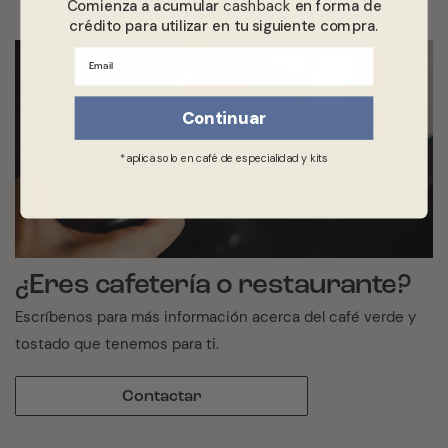
Comienza a acumular
cashback
en forma de
crédito para utilizar en tu siguiente compra.
Email
Continuar
*aplica solo en café de especialidad y kits
¿Eres cafetería o restaurante?
Escríbenos para más información acerca del café verde y
tostado que tenemos para ti.
Contactar