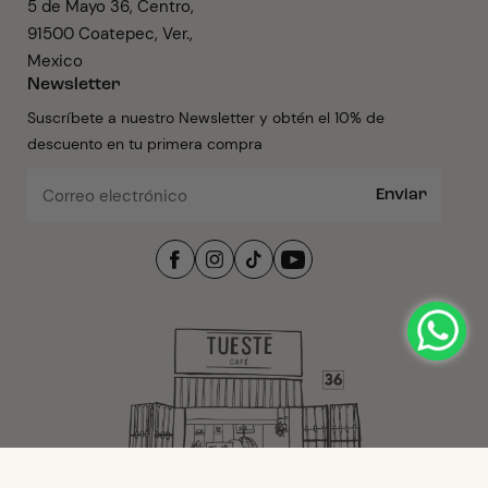
5 de Mayo 36, Centro,
91500 Coatepec, Ver.,
Mexico
Newsletter
Suscríbete a nuestro Newsletter y obtén el 10% de
descuento en tu primera compra
Enviar