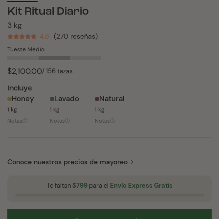
Kit Ritual Diario
3 kg
4.8
(270 reseñas)
Tueste Medio
Precio
$2,100.00
/ 156 tazas
habitual
Incluye
Honey
Lavado
Natural
1 kg
1 kg
1 kg
Notas
Notas
Notas
Conoce nuestros precios de mayoreo
Te faltan
$799
para el
Envío Express Gratis