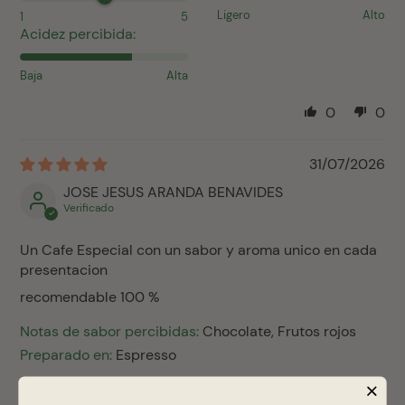
Ligero
Alto
1
5
Acidez percibida:
Baja
Alta
0
0
31/07/2026
JOSE JESUS ARANDA BENAVIDES
Un Cafe Especial con un sabor y aroma unico en cada
presentacion
recomendable 100 %
Notas de sabor percibidas:
Chocolate, Frutos rojos
Preparado en:
Espresso
Intensidad del café:
Cuerpo del café: