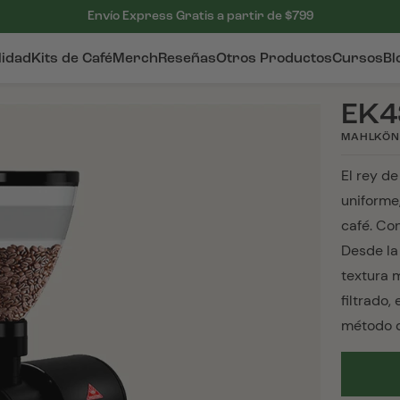
Envío Express Gratis a partir de $799
lidad
Kits de Café
Merch
Reseñas
Otros Productos
Cursos
Bl
EK4
MAHLKÖN
El rey d
uniforme
café. Con
Desde la
textura 
filtrado,
método d