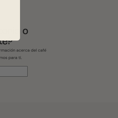
tería o
te?
rmación acerca del café
mos para ti.