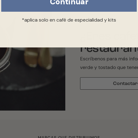
Continuar
*aplica solo en café de especialidad y kits
¿Eres cafe
restauran
Escríbenos para más info
verde y tostado que tene
Contactar
MARCAS QUE DISTRIBUIMOS