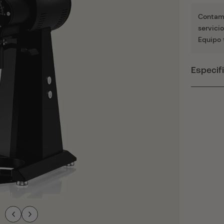
Contamo
servici
Equipo 
Especif