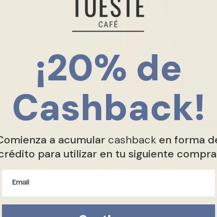
lino?
¡20% de
Cashback​!
Comienza a acumular
cashback
en forma d
crédito para utilizar en tu siguiente compra
Productos Relacionados
Email