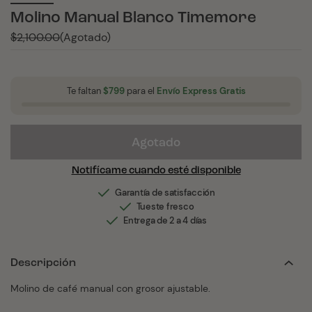
Molino Manual Blanco Timemore
Precio
$2,100.00
(Agotado)
habitual
Te faltan
$799
para el
Envío Express Gratis
Agotado
Notifícame cuando esté disponible
Garantía de satisfacción
Tueste fresco
Entrega de 2 a 4 días
Descripción
Molino de café manual con grosor ajustable.