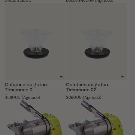
Desde
Precio
$210.00
Desde
Precio
$482.00
(Agotado)
habitual
habitual
Cafetera de goteo
Cafetera de goteo
Timemore 01
Timemore 02
Precio
$560.00
(Agotado)
Precio
$660.00
(Agotado)
habitual
habitual