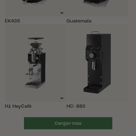
EK43S
Guatemala
H1 HeyCafé
HC- 880
Cargar más