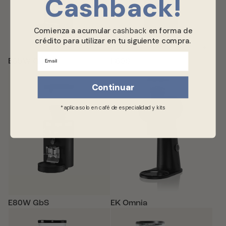
Cashback​!
Comienza a acumular
cashback
en forma de
crédito para utilizar en tu siguiente compra.
Email
E65W GBS
E80S
Continuar
*aplica solo en café de especialidad y kits
E80W GbS
EK Omnia