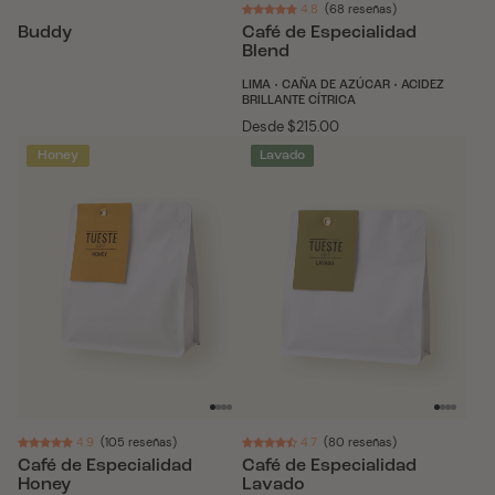
4.8
(68 reseñas)
Buddy
Café de Especialidad
Blend
LIMA • CAÑA DE AZÚCAR • ACIDEZ
BRILLANTE CÍTRICA
Desde
Precio
$215.00
habitual
Honey
Lavado
4.9
(105 reseñas)
4.7
(80 reseñas)
Café de Especialidad
Café de Especialidad
Honey
Lavado