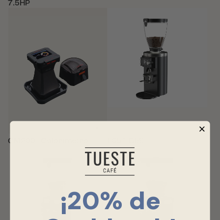
7.5HP
CM200 | Colorímetro
E65T GbS
¡20% de