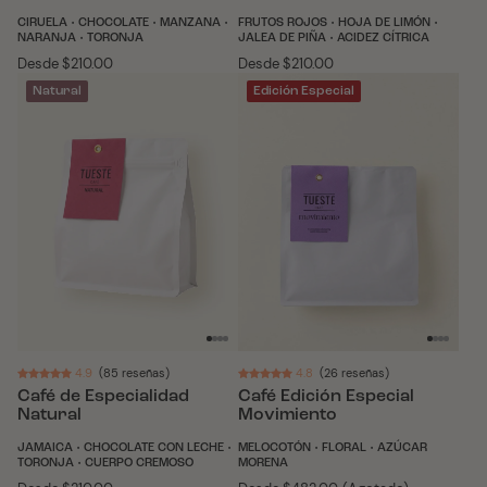
CIRUELA • CHOCOLATE • MANZANA •
FRUTOS ROJOS • HOJA DE LIMÓN •
NARANJA • TORONJA
JALEA DE PIÑA • ACIDEZ CÍTRICA
Desde
Precio
$210.00
Desde
Precio
$210.00
habitual
habitual
Natural
Edición Especial
4.9
(85 reseñas)
4.8
(26 reseñas)
Café de Especialidad
Café Edición Especial
Natural
Movimiento
JAMAICA • CHOCOLATE CON LECHE •
MELOCOTÓN • FLORAL • AZÚCAR
TORONJA • CUERPO CREMOSO
MORENA