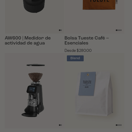
AW600 | Medidor de
Bolsa Tueste Café –
actividad de agua
Esenciales
Desde
Precio
$280.00
habitual
Blend